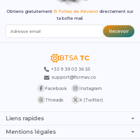
Obtiens gratuitement
15 Fiches de Révision
directement sur
ta boîte mail.
Recevoir
Adresse email
BTSA
TC
+33 9 39 03 36 55
support@formav.co
Facebook
Instagram
Threads
X (Twitter)
Liens rapides
Page d'accueil
Mentions légales
Simulateur de notes