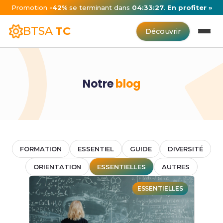
Promotion
-42%
se terminant dans
04:33:27
.
En profiter »
BTSA
TC
Découvrir
Notre
blog
FORMATION
ESSENTIEL
GUIDE
DIVERSITÉ
ORIENTATION
ESSENTIELLES
AUTRES
ESSENTIELLES