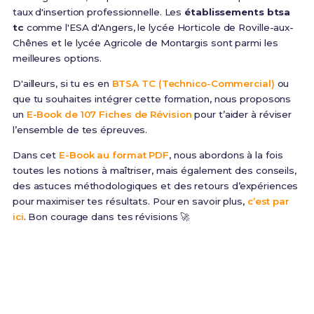
taux d'insertion professionnelle. Les
établissements btsa
tc
comme l'ESA d'Angers, le lycée Horticole de Roville-aux-
Chênes et le lycée Agricole de Montargis sont parmi les
meilleures options.
D'ailleurs, si tu es en
BTSA TC (Technico-Commercial)
ou
que tu souhaites intégrer cette formation, nous proposons
un
E-Book de 107 Fiches de Révision
pour t’aider à réviser
l’ensemble de tes épreuves.
Dans cet
E-Book au format PDF
, nous abordons à la fois
toutes les notions à maîtriser, mais également des conseils,
des astuces méthodologiques et des retours d’expériences
pour maximiser tes résultats. Pour en savoir plus,
c’est par
ici
. Bon courage dans tes révisions 🚀
Prêt(e) à réussir ton examen ?
Révise efficacement avec nos
107 Fiches de
Révision
pour le BTSA TC et maximise tes chances