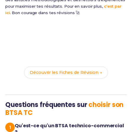
pour maximiser tes résultats. Pour en savoir plus,
c’est par
ici
. Bon courage dans tes révisions 🚀
Prêt(e) à réussir ton examen ?
Révise efficacement avec nos
107 Fiches de
Révision
pour le BTSA TC et maximise tes chances
de réussite !
Découvrir les Fiches de Révision →
Questions fréquentes sur
choisir son
BTSA TC
Qu'est-ce qu'un BTSA technico-commercial