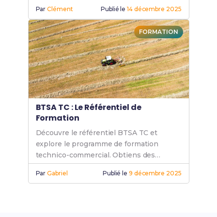
en alternance dans le domaine technico-
Par
Clément
Publié le
14 décembre 2025
commercial.
FORMATION
BTSA TC : Le Référentiel de
Formation
Découvre le référentiel BTSA TC et
explore le programme de formation
technico-commercial. Obtiens des
compétences clés avec ce BTS pour
Par
Gabriel
Publié le
9 décembre 2025
booster ta carrière.