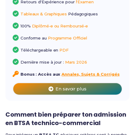
Retours d'Expérience pour
l'Examen
Tableaux & Graphiques
Pédagogiques
100%
Diplômé•e ou Remboursé•e
Conforme au
Programme Officiel
Téléchargeable en
PDF
Dernière mise à jour :
Mars 2026
Bonus : Accès aux
Annales, Sujets & Corrigés
En savoir plus
Comment bien préparer ton admission
en BTSA technico-commercial
Pour intégrer un
BTSA TC
, plusieurs critères sont à prendre