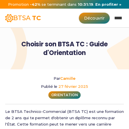
Promotion
-42%
se terminant dans
10:31:19
.
En profiter »
BTSA
TC
Découvrir
Choisir son BTSA TC : Guide
d'Orientation
Par
Camille
Publié le
27 février 2025
ORIENTATION
Le BTSA Technico-Commercial (BTSA TC) est une formation
de 2 ans qui te permet d'obtenir un diplôme reconnu par
l'État. Cette formation peut te mener vers une carrière